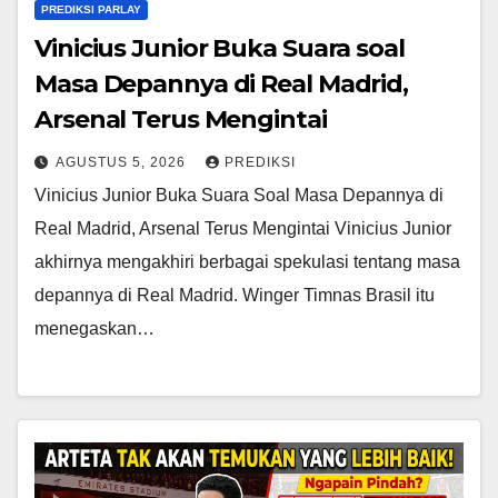
PREDIKSI PARLAY
Vinicius Junior Buka Suara soal
Masa Depannya di Real Madrid,
Arsenal Terus Mengintai
AGUSTUS 5, 2026
PREDIKSI
Vinicius Junior Buka Suara Soal Masa Depannya di
Real Madrid, Arsenal Terus Mengintai Vinicius Junior
akhirnya mengakhiri berbagai spekulasi tentang masa
depannya di Real Madrid. Winger Timnas Brasil itu
menegaskan…