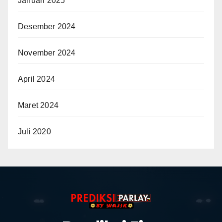
Januari 2025
Desember 2024
November 2024
April 2024
Maret 2024
Juli 2020