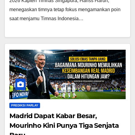
2026 Kapten Timnas Singapura, Hariss Harun,
menegaskan timnya tetap fokus mengamankan poin
saat menjamu Timnas Indonesia…
PREDIKSI PARLAY
Madrid Dapat Kabar Besar,
Mourinho Kini Punya Tiga Senjata