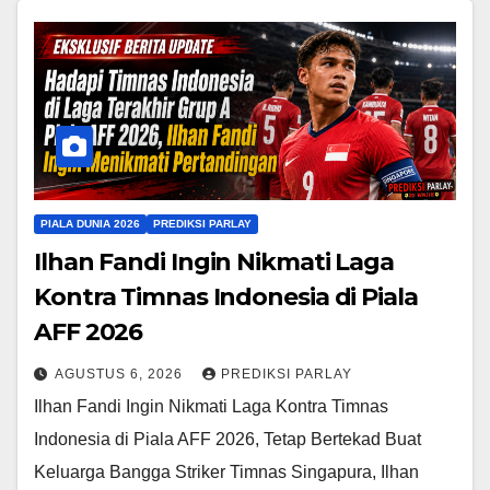
PIALA DUNIA 2026
PREDIKSI PARLAY
Ilhan Fandi Ingin Nikmati Laga
Kontra Timnas Indonesia di Piala
AFF 2026
AGUSTUS 6, 2026
PREDIKSI PARLAY
Ilhan Fandi Ingin Nikmati Laga Kontra Timnas
Indonesia di Piala AFF 2026, Tetap Bertekad Buat
Keluarga Bangga Striker Timnas Singapura, Ilhan