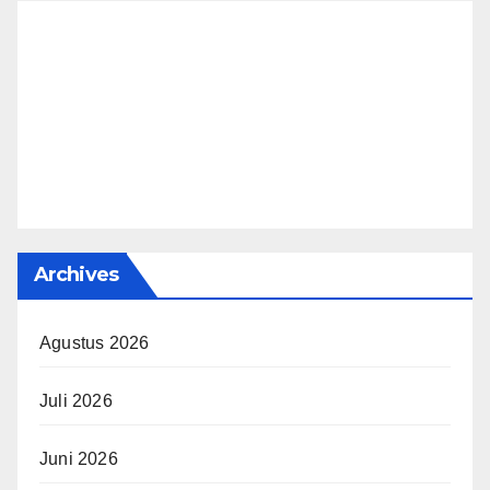
Archives
Agustus 2026
Juli 2026
Juni 2026