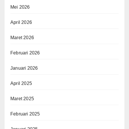
Mei 2026
April 2026
Maret 2026
Februari 2026
Januari 2026
April 2025
Maret 2025
Februari 2025