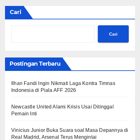
Cari
Cari
Postingan Terbaru
Ilhan Fandi Ingin Nikmati Laga Kontra Timnas
Indonesia di Piala AFF 2026
Newcastle United Alami Krisis Usai Ditinggal
Pemain Inti
Vinicius Junior Buka Suara soal Masa Depannya di
Real Madrid, Arsenal Terus Mengintai