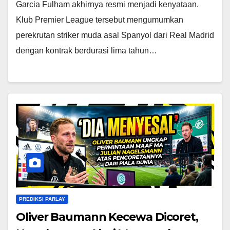
Garcia Fulham akhirnya resmi menjadi kenyataan.
Klub Premier League tersebut mengumumkan
perekrutan striker muda asal Spanyol dari Real Madrid
dengan kontrak berdurasi lima tahun…
PREDIKSI PARLAY
Oliver Baumann Kecewa Dicoret,